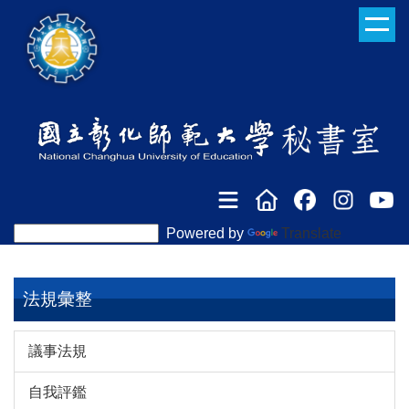
跳
到
主
要
內
容
區
Powered by
Translate
法規彙整
議事法規
自我評鑑