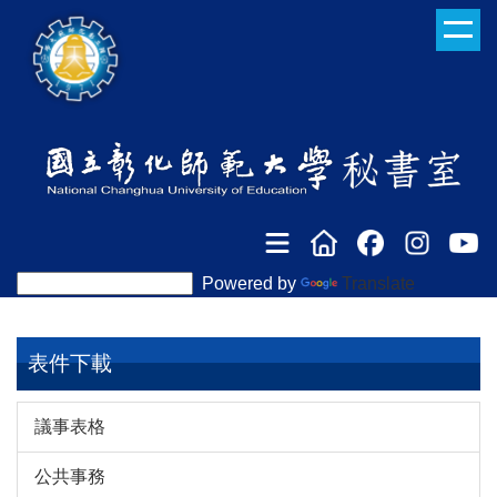
跳
到
主
要
內
容
區
Powered by
Translate
表件下載
議事表格
公共事務